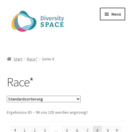
Zur
Zum
Menü
Navigation
Inhalt
springen
springen
Spielmaterial
Unterm
Infos zu dem Projekt
Start
Race*
Seite 8
öffnen
Unterm
Publikationen
Race*
öffnen
Unterm
Kontakt
öffnen
FAQ
Ergebnisse 85 – 96 von 105 werden angezeigt
Mein Konto
1
2
3
…
5
6
7
8
9