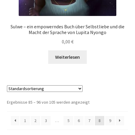
Sulwe – ein empowerndes Buch über Selbstliebe und die
Macht der Sprache von Lupita Nyongo
0,00
€
Weiterlesen
Ergebnisse 85 – 96 von 105 werden angezeigt
1
2
3
…
5
6
7
8
9