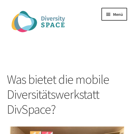
Menü
Spielmaterial
Infos zu dem Projekt
Was bietet die mobile
Publikationen
Diversitätswerkstatt
Kontakt
DivSpace?
FAQ
Mein Konto