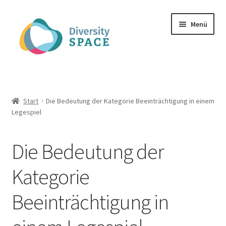
Zur
Zum
Menü
Navigation
Inhalt
springen
springen
Spielmaterial
Unterm
Infos zu dem Projekt
Start
Die Bedeutung der Kategorie Beeinträchtigung in einem
öffnen
Legespiel
Unterm
Publikationen
öffnen
Die Bedeutung der
Unterm
Kontakt
öffnen
Kategorie
FAQ
Beeinträchtigung in
Mein Konto