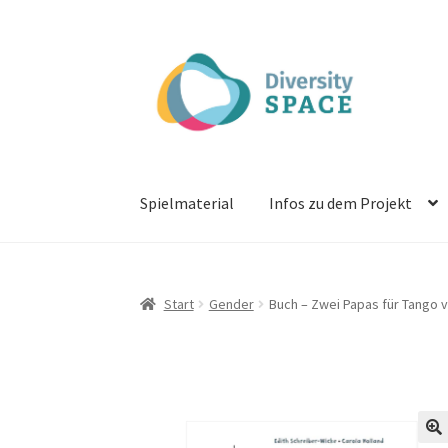
Zur
Zum
Navigation
Inhalt
springen
springen
Spielmaterial
Infos zu dem Projekt
Start
Gender
Buch – Zwei Papas für Tango v