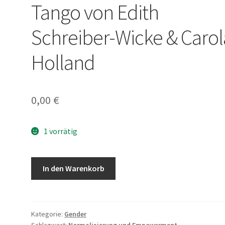
Tango von Edith
Schreiber-Wicke & Carol
Holland
0,00
€
1 vorrätig
Buch
In den Warenkorb
-
Zwei
Papas
für
Kategorie:
Gender
Schlagwort:
Normalisierung und Empowerment