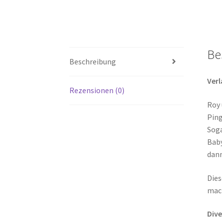
Be
Beschreibung
Ver
Rezensionen (0)
Roy 
Ping
Soga
Baby
dann
Dies
mach
Dive