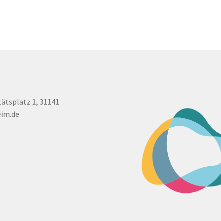
tätsplatz 1, 31141
eim.de