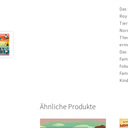
Das 
Roy 
Tier
Norm
Them
ermö
Das 
Fami
foku
Fami
Kind
Ähnliche Produkte