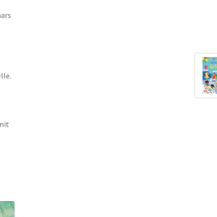
aars
le.
mit