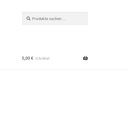
Suchen
Suchen
nach:
0,00
€
0 Artikel