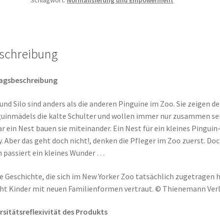
Tango
von
Edith
Schreiber-
Wicke
schreibung
&
Carola
lagsbeschreibung
Holland
Menge
und Silo sind anders als die anderen Pinguine im Zoo. Sie zeigen d
uinmädels die kalte Schulter und wollen immer nur zusammen sei
r ein Nest bauen sie miteinander. Ein Nest für ein kleines Pinguin
. Aber das geht doch nicht!, denken die Pfleger im Zoo zuerst. Do
 passiert ein kleines Wunder …
e Geschichte, die sich im New Yorker Zoo tatsächlich zugetragen h
t Kinder mit neuen Familienformen vertraut. © Thienemann Ver
rsitätsreflexivität des Produkts