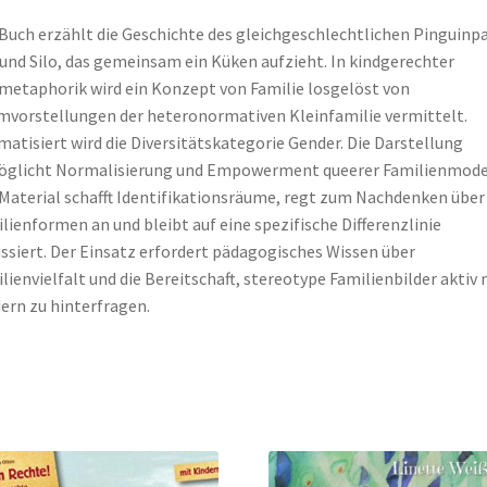
Buch erzählt die Geschichte des gleichgeschlechtlichen Pinguinp
und Silo, das gemeinsam ein Küken aufzieht. In kindgerechter
metaphorik wird ein Konzept von Familie losgelöst von
vorstellungen der heteronormativen Kleinfamilie vermittelt.
atisiert wird die Diversitätskategorie Gender. Die Darstellung
glicht Normalisierung und Empowerment queerer Familienmodel
Material schafft Identifikationsräume, regt zum Nachdenken über
lienformen an und bleibt auf eine spezifische Differenzlinie
ssiert. Der Einsatz erfordert pädagogisches Wissen über
lienvielfalt und die Bereitschaft, stereotype Familienbilder aktiv 
ern zu hinterfragen.