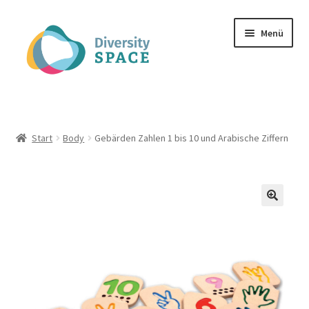
Zur
Zum
Menü
Navigation
Inhalt
springen
springen
Spielmaterial
Unterm
Infos zu dem Projekt
Start
Body
Gebärden Zahlen 1 bis 10 und Arabische Ziffern
öffnen
Unterm
Publikationen
öffnen
Unterm
Kontakt
öffnen
FAQ
Mein Konto