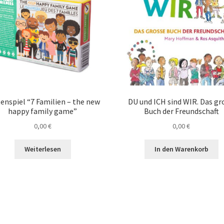
enspiel “7 Familien – the new
DU und ICH sind WIR. Das g
happy family game”
Buch der Freundschaft
0,00
€
0,00
€
Weiterlesen
In den Warenkorb