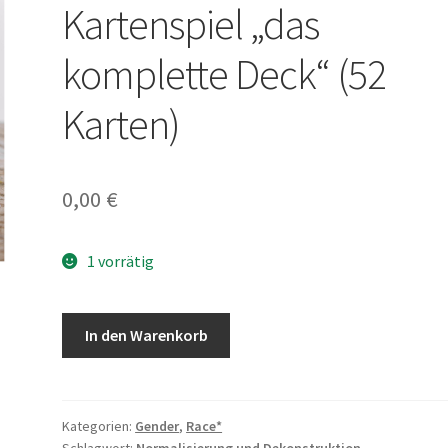
Kartenspiel „das
komplette Deck“ (52
Karten)
0,00
€
1 vorrätig
Gendergerechtes
In den Warenkorb
Kartenspiel
"das
komplette
Deck"
Kategorien:
Gender
,
Race*
Schlagwort:
Normalisierung und Dekonstruktion