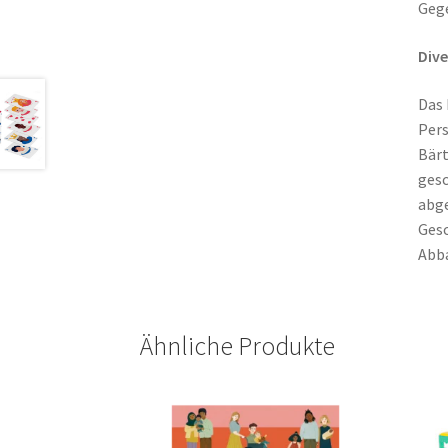
Gege
Dive
Das 
Pers
Bärt
gesc
abge
Gesc
Abba
Ähnliche Produkte