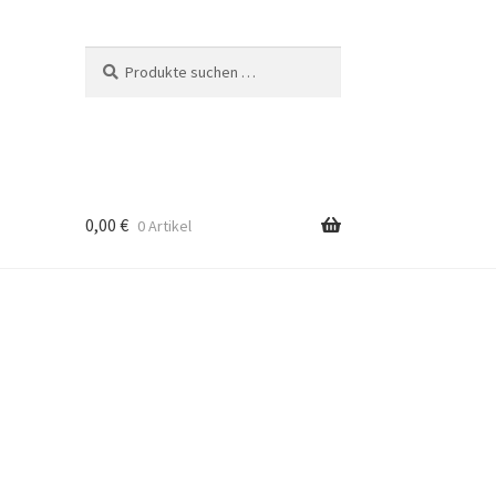
Suchen
Suchen
nach:
0,00
€
0 Artikel