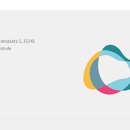
tätsplatz 1, 31141
eim.de