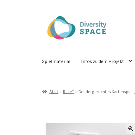
Zur
Zum
Navigation
Inhalt
springen
springen
Spielmaterial
Infos zu dem Projekt
Start
Race*
Gendergerechtes Kartenspiel „