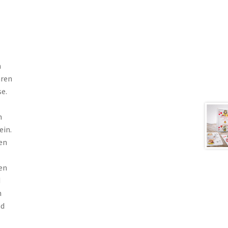
n
aren
e.
m
ein.
en
en
d
n
nd