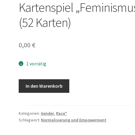
Kartenspiel „Feminismu
(52 Karten)
0,00
€
1 vorrätig
Gendergerechtes
In den Warenkorb
Kartenspiel
"Feminismus"
(52
Karten)
Kategorien:
Gender
,
Race*
Schlagwort:
Normalisierung und Empowerment
Menge