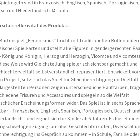
Spielregeln sind in Französisch, Englisch, Spanisch, Portugiesisch,
sch und Niederländisch. © topla
rsitätsreflexivität des Produkts
Kartenspiel „Feminismus“ bricht mit traditionellen Rollenbilder
sischer Spielkarten und stellt alle Figuren in gendergerechten Pa
– König und Königin, Herzog und Herzogin, Vicomte und Vicomtess
diese Weise wird Gleichstellung spielerisch sichtbar gemacht und
hlechtervielfalt selbstverständlich repräsentiert. Entwickelt vo
 Project, setzt sich das Spiel für Gleichberechtigung und Vielfalt 
dargestellten Personen zeigen unterschiedliche Hautfarben, trag
chiedene Frisuren und Accessoires und spiegeln so die Vielfalt
chlicher Erscheinungsformen wider. Das Spiel ist in sechs Sprach
lbar – Französisch, Englisch, Spanisch, Portugiesisch, Deutsch un
erländisch – und eignet sich für Kinder ab 6 Jahren. Es bietet eine
rigschwelligen Zugang, um über Geschlechterrollen, Diversität u
chberechtigung ins Gespräch zu kommen – in Schule, Familie oder