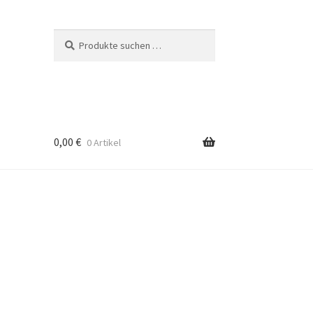
Suchen
Suchen
nach:
0,00
€
0 Artikel