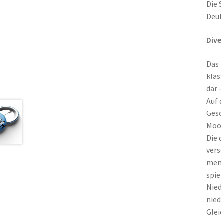
Die 
Deut
Dive
Das 
klas
dar 
Auf 
Gesc
Moon
Die 
vers
mens
spie
Nied
nied
Glei