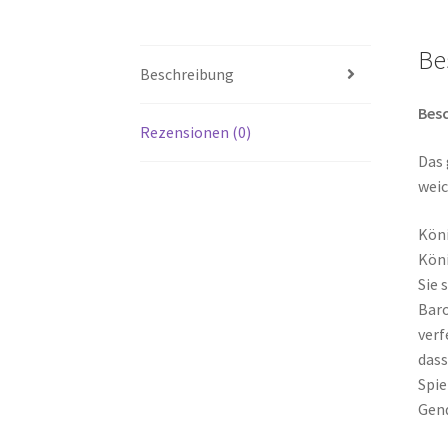
Be
Beschreibung
Besc
Rezensionen (0)
Das 
weic
Köni
Köni
Sie 
Baro
verf
dass
Spie
Gend