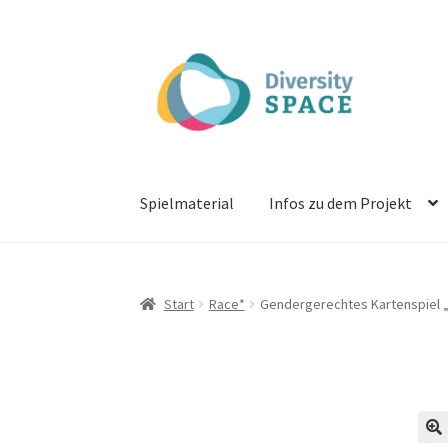
Zur
Zum
Navigation
Inhalt
springen
springen
Spielmaterial
Infos zu dem Projekt
Start
Race*
Gendergerechtes Kartenspiel „