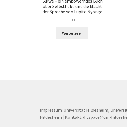
Sulwe – ein empowerndes Buch
über Selbstliebe und die Macht
der Sprache von Lupita Nyongo
0,00
€
Weiterlesen
Impressum: Universität Hildesheim, Universi
Hildesheim | Kontakt: divspace@uni-hildesh