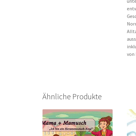
unte
entw
Gesc
Norm
Allt
auss
inkl
von 
Ähnliche Produkte