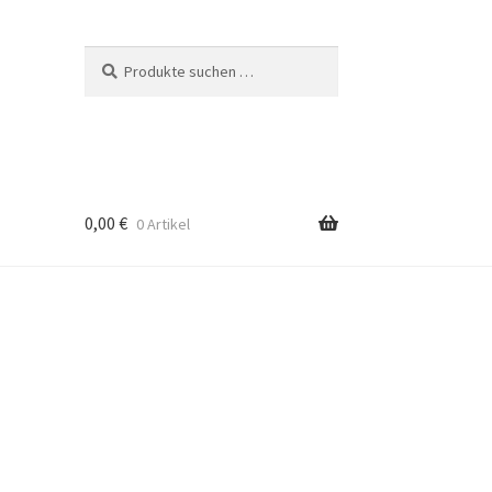
Suchen
Suchen
nach:
0,00
€
0 Artikel