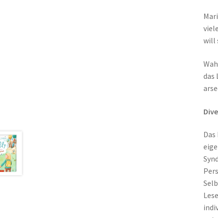
Mari
viel
will
Wahr
das 
arse
Dive
Das 
eige
Synd
Pers
Selb
Lese
indi