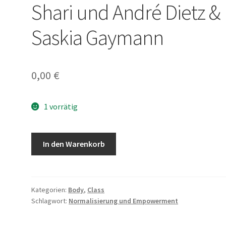
Shari und André Dietz &
Saskia Gaymann
0,00
€
1 vorrätig
Buch
In den Warenkorb
-
Ich
bin
Mari
Kategorien:
Body
,
Class
Schlagwort:
Normalisierung und Empowerment
von
Shari