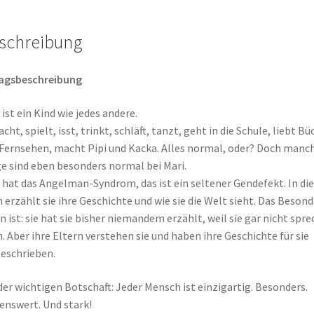
und
André
Dietz
schreibung
&
Saskia
lagsbeschreibung
Gaymann
Menge
 ist ein Kind wie jedes andere.
lacht, spielt, isst, trinkt, schläft, tanzt, geht in die Schule, liebt Bü
Fernsehen, macht Pipi und Kacka. Alles normal, oder? Doch manc
e sind eben besonders normal bei Mari.
 hat das Angelman-Syndrom, das ist ein seltener Gendefekt. In d
 erzählt sie ihre Geschichte und wie sie die Welt sieht. Das Beson
n ist: sie hat sie bisher niemandem erzählt, weil sie gar nicht spr
. Aber ihre Eltern verstehen sie und haben ihre Geschichte für sie
eschrieben.
der wichtigen Botschaft: Jeder Mensch ist einzigartig. Besonders.
enswert. Und stark!