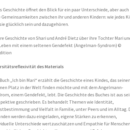
s Geschichte öffnet den Blick für ein paar Unterschiede, aber auch
e Gemeinsamkeiten zwischen ihr und anderen Kindern: wie jedes K
 sie glücklich sein und dazugehören.
e Geschichte von Shari und André Dietz über ihre Tochter Mari un
Leben mit einem seltenen Gendefekt (Angelman-Syndrom) ©
dition
rsitätsreflexivität des Materials
Buch „Ich bin Mari“ erzählt die Geschichte eines Kindes, das seine
nen Platz in der Welt finden möchte und mit dem Angelmann-
rom, einem Gendefekt, lebt. Die Geschichte des Buches ist aus sei
pektive geschrieben. Es behandelt Themen wie Identität,
stbestimmung und Vielfalt in Familie, unter Peers und im Alltag. 
nden werden dazu eingeladen, eigene Stärken zu erkennen,
viduelle Unterschiede wertzuschätzen und Empathie für Mensche