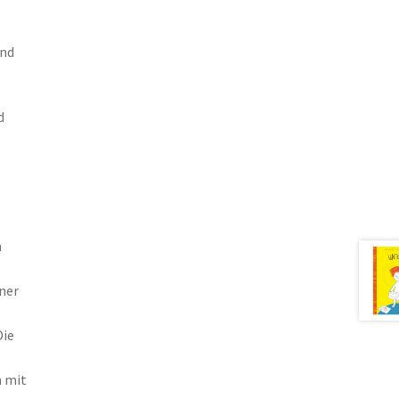
ind
d
n
ner
Die
n mit