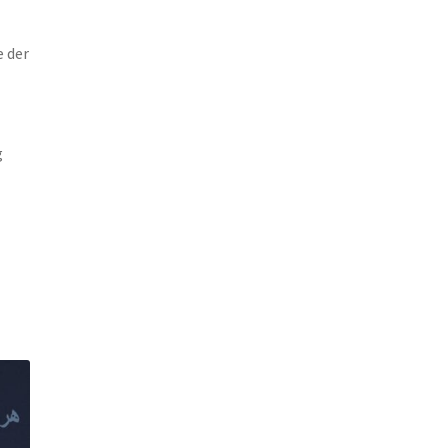
e der
g