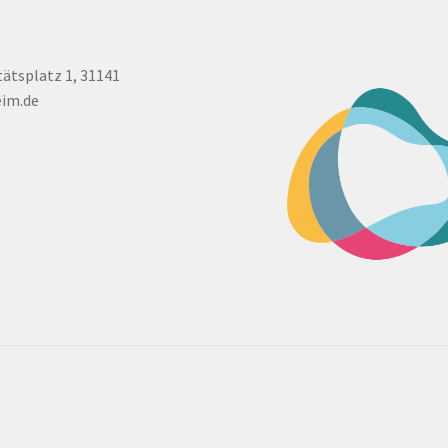
tätsplatz 1, 31141
eim.de