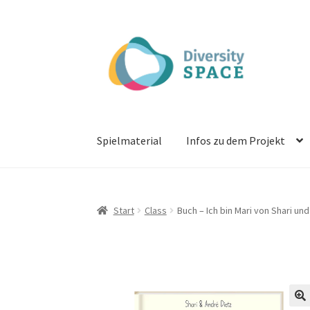
Zur
Zum
Navigation
Inhalt
springen
springen
Spielmaterial
Infos zu dem Projekt
Start
Class
Buch – Ich bin Mari von Shari u